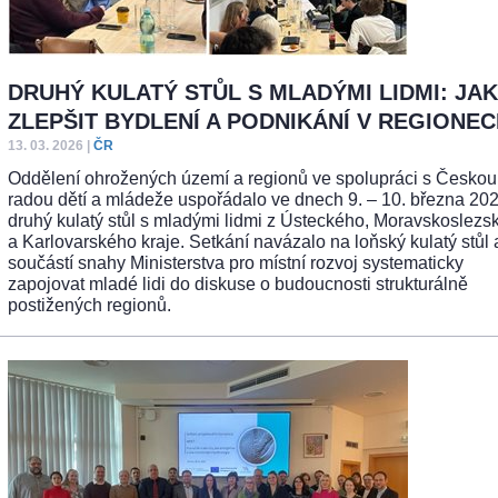
DRUHÝ KULATÝ STŮL S MLADÝMI LIDMI: JAK
ZLEPŠIT BYDLENÍ A PODNIKÁNÍ V REGIONE
13. 03. 2026
|
ČR
Oddělení ohrožených území a regionů ve spolupráci s Českou
radou dětí a mládeže uspořádalo ve dnech 9. – 10. března 202
druhý kulatý stůl s mladými lidmi z Ústeckého, Moravskoslezs
a Karlovarského kraje. Setkání navázalo na loňský kulatý stůl 
součástí snahy Ministerstva pro místní rozvoj systematicky
zapojovat mladé lidi do diskuse o budoucnosti strukturálně
postižených regionů.