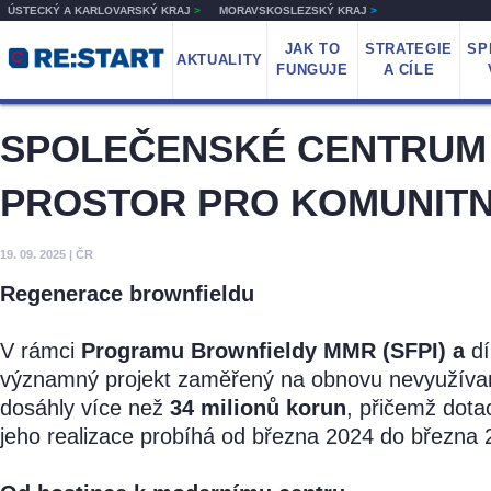
ÚSTECKÝ A KARLOVARSKÝ KRAJ
>
MORAVSKOSLEZSKÝ KRAJ
>
JAK TO
STRATEGIE
SP
AKTUALITY
FUNGUJE
A CÍLE
SPOLEČENSKÉ CENTRUM 
PROSTOR PRO KOMUNITNÍ
19. 09. 2025
|
ČR
Regenerace brownfieldu
V rámci
Programu Brownfieldy MMR (SFPI) a
d
významný projekt zaměřený na obnovu nevyužívané
dosáhly více než
34 milionů korun
, přičemž dota
jeho realizace probíhá od března 2024 do března 