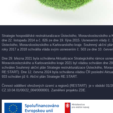
Strategie hospodářské restrukturalizace Ústeckého, Moravskoslezského a K
dne 22. listopadu 2014 a č. 826 ze dne 19. října 2015. Usnesením vlády č. 
Ústeckého, Moravskoslezského a Karlovarského kraje. Souhrnný akční plán 
roky 2017 a 2018 schválila vláda svým usnesením č. 503 ze dne 10. červen
Dne 29. března 2021 byla schválena Aktualizace Strategického rámce usnese
Moravskoslezského a Karlovarského kraje 2021 byl vládou schválen dne 29
schválen Souhrnný akční plán Strategie restrukturalizace Ústeckého, Morav
RE:START). Dne 12. června 2024 byla schválena vládou ČR poslední Aktual
933 schválen již 6. Akční plán Strategie RE:START.
Činnost oddělení ohrožených území a regionů (RESTART) je v období 01/202
CZ.10.04.01/00/22_004/0000001. Zaměření projektu
ZDE
.