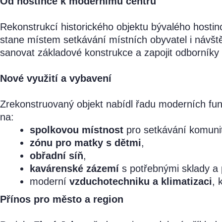
Od hostince k modernímu centru
Rekonstrukcí historického objektu bývalého hostin
stane místem setkávání místních obyvatel i návšt
sanovat základové konstrukce a zapojit odborníky z
Nové využití a vybavení
Zrekonstruovaný objekt nabídl řadu moderních funk
na:
spolkovou místnost
pro setkávání komunit
zónu pro matky s dětmi
,
obřadní síň
,
kavárenské zázemí
s potřebnými sklady a 
moderní
vzduchotechniku a klimatizaci
, 
Přínos pro město a region