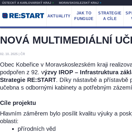
ÚSTECKÝ A KARLOVARSKÝ KRAJ
>
MORAVSKOSLEZSKÝ KRAJ
>
JAK TO
STRATEGIE
SP
AKTUALITY
FUNGUJE
A CÍLE
NOVÁ MULTIMEDIÁLNÍ UČ
02. 10. 2025
|
ČR
Obec Kobeřice v Moravskoslezském kraji realizova
podpořen z 92. v
ýzvy IROP – Infrastruktura zák
Strategie RE:START
. Díky nástavbě a přístavbě 
učebna s odbornými kabinety a potřebným zázem
Cíle projektu
Hlavním záměrem bylo posílit kvalitu výuky a pos
oblasti:
přírodních věd