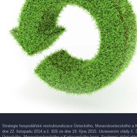
Strategie hospodářské restrukturalizace Ústeckého, Moravskoslezského a K
dne 22. listopadu 2014 a č. 826 ze dne 19. října 2015. Usnesením vlády č. 
Ústeckého, Moravskoslezského a Karlovarského kraje. Souhrnný akční plán 