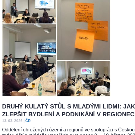
DRUHÝ KULATÝ STŮL S MLADÝMI LIDMI: JAK
ZLEPŠIT BYDLENÍ A PODNIKÁNÍ V REGIONE
13. 03. 2026
|
ČR
Oddělení ohrožených území a regionů ve spolupráci s Českou