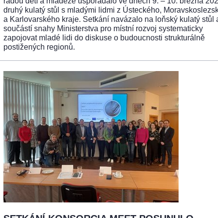
radou dětí a mládeže uspořádalo ve dnech 9. – 10. března 202
druhý kulatý stůl s mladými lidmi z Ústeckého, Moravskoslezs
a Karlovarského kraje. Setkání navázalo na loňský kulatý stůl 
součástí snahy Ministerstva pro místní rozvoj systematicky
zapojovat mladé lidi do diskuse o budoucnosti strukturálně
postižených regionů.