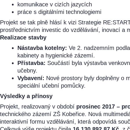
komunikace v cizích jazycích
práce s digitálními technologiemi
Projekt se tak plně hlásí k vizi Strategie RE:STAR
prostřednictvím investic do vzdělávání, inovací a m
Realizace stavby
Nástavba kotelny:
Ve 2. nadzemním podlaží
kabinety a hygienické zázemí.
Přístavba:
Součástí byla výstavba venkovní
učebny.
Vybavení:
Nové prostory byly doplněny o mo
speciální učební pomůcky.
Výsledky a přínosy
Projekt, realizovaný v období
prosinec 2017 – pr
technického zázemí ZŠ Kobeřice. Nová multimediá
interaktivní formu vzdělávání, která odpovídá so
Celková výše projektu činila
16 130 892,87 Kč
, z