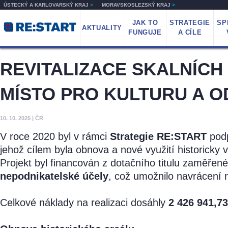
ÚSTECKÝ A KARLOVARSKÝ KRAJ
>
MORAVSKOSLEZSKÝ KRAJ
>
JAK TO
STRATEGIE
SP
AKTUALITY
FUNGUJE
A CÍLE
REVITALIZACE SKALNÍCH
MÍSTO PRO KULTURU A 
10. 10. 2025
|
ČR
V roce 2020 byl v rámci
Strategie RE:START
podp
jehož cílem byla obnova a nové využití historicky v
Projekt byl financován z dotačního titulu zaměře
nepodnikatelské účely
, což umožnilo navrácení 
Celkové náklady na realizaci dosáhly
2 426 941,7