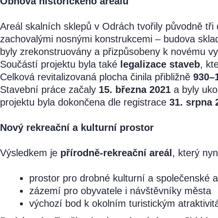
Obnova historického areálu
Areál skalních sklepů v Odrách tvořily původně tři
zachovalými nosnými konstrukcemi – budova skla
byly zrekonstruovány a přizpůsobeny k novému vyu
Součástí projektu byla také
legalizace staveb
, kt
Celková revitalizovaná plocha činila přibližně
930–
Stavební práce začaly
15. března 2021
a byly uk
projektu byla dokončena dle registrace
31. srpna 
Nový rekreační a kulturní prostor
Výsledkem je
přírodně-rekreační areál
, který nyn
prostor pro drobné kulturní a společenské 
zázemí pro obyvatele i návštěvníky města
výchozí bod k okolním turistickým atraktivi