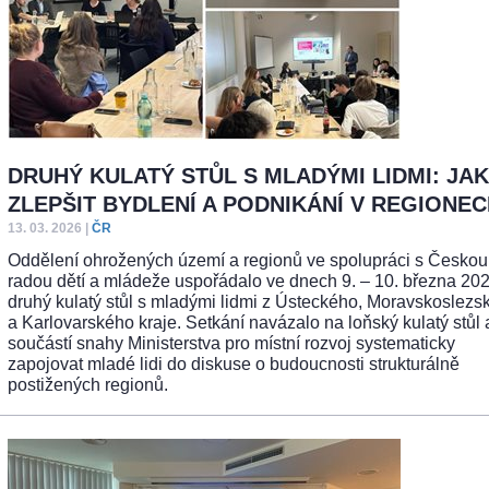
DRUHÝ KULATÝ STŮL S MLADÝMI LIDMI: JAK
ZLEPŠIT BYDLENÍ A PODNIKÁNÍ V REGIONE
13. 03. 2026
|
ČR
Oddělení ohrožených území a regionů ve spolupráci s Českou
radou dětí a mládeže uspořádalo ve dnech 9. – 10. března 202
druhý kulatý stůl s mladými lidmi z Ústeckého, Moravskoslezs
a Karlovarského kraje. Setkání navázalo na loňský kulatý stůl 
součástí snahy Ministerstva pro místní rozvoj systematicky
zapojovat mladé lidi do diskuse o budoucnosti strukturálně
postižených regionů.