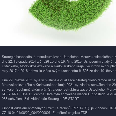
Strategie hospodářské restrukturalizace Ústeckého, Moravskoslezského a K
dne 22. listopadu 2014 a č. 826 ze dne 19. října 2015. Usnesením vlády č. 
Ústeckého, Moravskoslezského a Karlovarského kraje. Souhrnný akční plán 
roky 2017 a 2018 schválila vláda svým usnesením č. 503 ze dne 10. červen
Dne 29. března 2021 byla schválena Aktualizace Strategického rámce usnese
Moravskoslezského a Karlovarského kraje 2021 byl vládou schválen dne 29
schválen Souhrnný akční plán Strategie restrukturalizace Ústeckého, Morav
RE:START). Dne 12. června 2024 byla schválena vládou ČR poslední Aktual
933 schválen již 6. Akční plán Strategie RE:START.
Činnost oddělení ohrožených území a regionů (RESTART) je v období 01/202
CZ.10.04.01/00/22_004/0000001. Zaměření projektu
ZDE
.