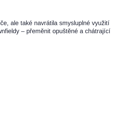
, ale také navrátila smysluplné využití
fieldy – přeměnit opuštěné a chátrající