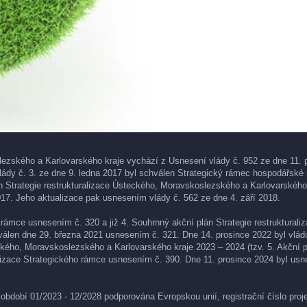
lezského a Karlovarského kraje vychází z Usnesení vlády č. 952 ze dne 11. p
lády č. 3. ze dne 9. ledna 2017 byl schválen Strategický rámec hospodářské 
 Strategie restrukturalizace Ústeckého, Moravskoslezského a Karlovarského 
17. Jeho aktualizace pak usnesením vlády č. 562 ze dne 4. září 2018.
rámce usnesením č. 320 a již 4. Souhrnný akční plán Strategie restrukturali
válen dne 29. března 2021 usnesením č. 321. Dne 14. prosince 2022 byl vlá
ckého, Moravskoslezského a Karlovarského kraje 2023 – 2024 (tzv. 5. Akční 
izace Strategického rámce usnesením č. 390. Dne 11. prosince 2024 byl usne
bdobí 01/2023 - 12/2028 podporována Evropskou unií, registrační číslo pro