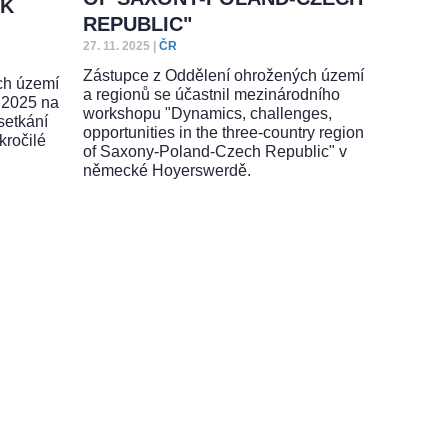
 K
REPUBLIC"
27. 11. 2025
|
ČR
Zástupce z Oddělení ohrožených území
ch území
a regionů se účastnil mezinárodního
u 2025 na
workshopu "Dynamics, challenges,
setkání
opportunities in the three-country region
kročilé
of Saxony-Poland-Czech Republic" v
německé Hoyerswerdě.