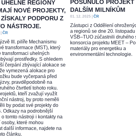
POSUNULO PROJEKT
 UHELNÉ REGIONY
DALŠÍM MILNÍKŮM
MAJÍ NOVÉ PROJEKTY,
01. 12. 2025
|
ČR
 ZÍSKALY PODPORU Z
Zástupci z Oddělení ohrožený
O NÁSTROJE.
a regionů se dne 20. listopad
|
ČR
VŠB–TUO zúčastnili druhého 
ýzvě III. pilíře Mechanismu
konsorcia projektu MEET – Po
vé transformace (MST), který
materiály pro energetiku a
 transformaci uhelných
environmentální technologie.
ubývají prostředky. S ohledem
jší čerpání zbývající alokace se
 že vymezená alokace pro
ložku bude vyčerpaná před
ýzvy, pravděpodobně na
uhého čtvrtletí tohoto roku.
rojektů, kteří zvažují využít
nční nástroj, by proto neměli
ěli by podat své projekty do
. Odkazy na podrobnější
o tomto nástroji i kontakty na
í osoby, které mohou
t další informace, najdete na
oto článku.