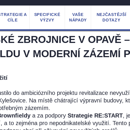
STRATEGIE A
SPECIFICKÉ
VAŠE
NEJČASTĚJŠÍ
CÍLE
VÝZVY
NÁPADY
DOTAZY
É ZBROJNICE V OPAVĚ –
LDU V MODERNÍ ZÁZEMÍ 
ití
stilo do ambiciózního projektu revitalizace nevyu
ylešovice. Na místě chátrající výpravní budovy, kt
 potřebným zázemím.
Brownfieldy
a za podpory
Strategie RE:START
, 
cí, a to zejména pro nepodnikatelské využití. Tent