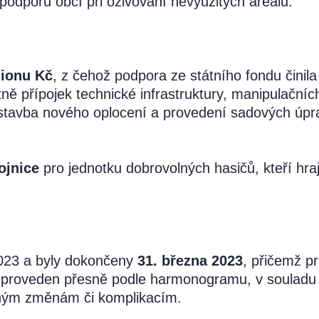
 podporu obcí při oživování nevyužitých areálů.
lionu Kč
, z čehož podpora ze státního fondu činil
tně přípojek technické infrastruktury, manipulační
výstavba nového oplocení a provedení sadových úpr
ojnice
pro jednotku dobrovolných hasičů, kteří hrají
2023 a byly dokončeny
31. března 2023
, přičemž p
yl proveden přesně podle harmonogramu, v souladu 
ným změnám či komplikacím.