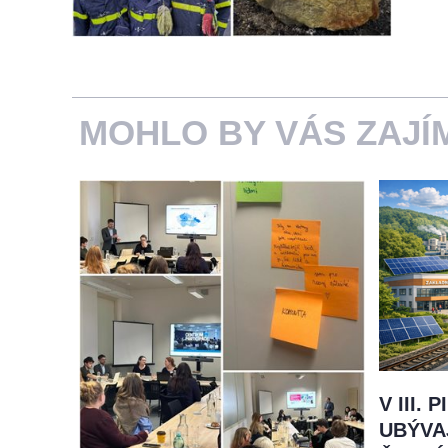
MOHLO BY VÁS ZAJÍ
V III.
UBÝVA