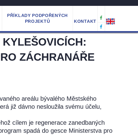
PŘÍKLADY PODPOŘENÝCH
PROJEKTŮ
KONTAKT
 KYLEŠOVICÍCH:
PRO ZÁCHRANÁŘE
žívaného areálu bývalého Městského
erá již dávno nesloužila svému účelu,
jehož cílem je regenerace zanedbaných
o program spadá do gesce Ministerstva pro