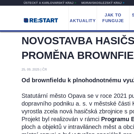
ÚSTECKÝ A KARLOVARSKÝ KRAJ
>
MORAVSKOSLEZSKÝ KRAJ
>
JAK TO
AKTUALITY
FUNGUJE
NOVOSTAVBA HASIČSK
PROMĚNA BROWNFIE
25. 09. 2025
|
ČR
Od brownfieldu k plnohodnotnému využ
Statutární město Opava se v roce 2021 pu
dopravního podniku a. s. v městské části K
vyrostla zcela nová hasičská zbrojnice s
Projekt byl realizován v rámci
Programu 
ploch a objektů v intravilánech měst a ob