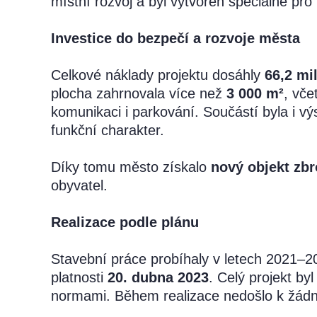
místní rozvoj a byl vytvořen speciálně pro
Investice do bezpečí a rozvoje města
Celkové náklady projektu dosáhly
66,2 mi
plocha zahrnovala více než
3 000 m²
, vče
komunikaci i parkování. Součástí byla i 
funkční charakter.
Díky tomu město získalo
nový objekt zbr
obyvatel.
Realizace podle plánu
Stavební práce probíhaly v letech 2021–
platnosti
20. dubna 2023
. Celý projekt b
normami. Během realizace nedošlo k žád