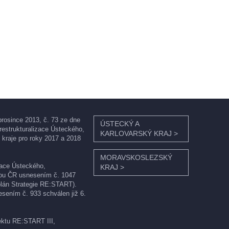
rosince 2013, č. 73 ze dne
ÚSTECKÝ A
restrukturalizace Ústeckého,
KARLOVARSKÝ KRAJ
>
kraje pro roky 2017 a 2018
MORAVSKOSLEZSKÝ
zace Ústeckého,
KRAJ
>
dou ČR usnesením č. 1047
plán Strategie RE:START).
sením č. 933 schválen již 6.
jektu RE:START III,