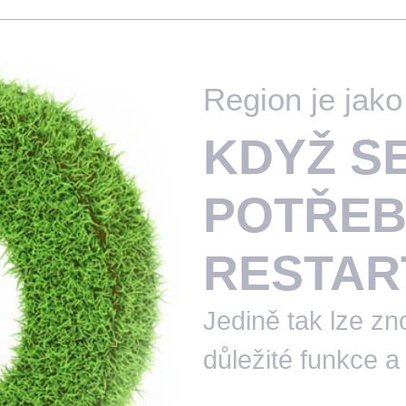
Region je jak
KDYŽ S
POTŘEB
RESTAR
Jedině tak lze zn
důležité funkce a