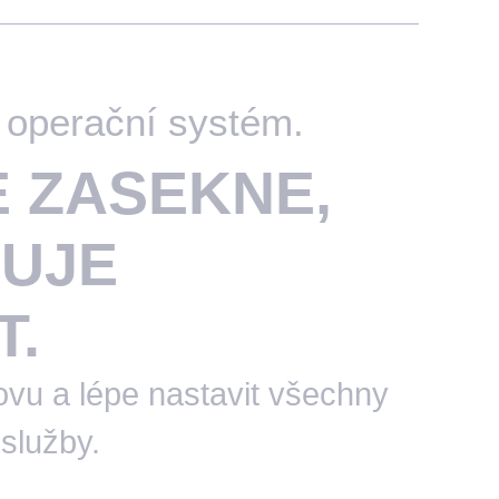
o operační systém.
E ZASEKNE,
UJE
T.
ovu a lépe nastavit všechny
 služby.