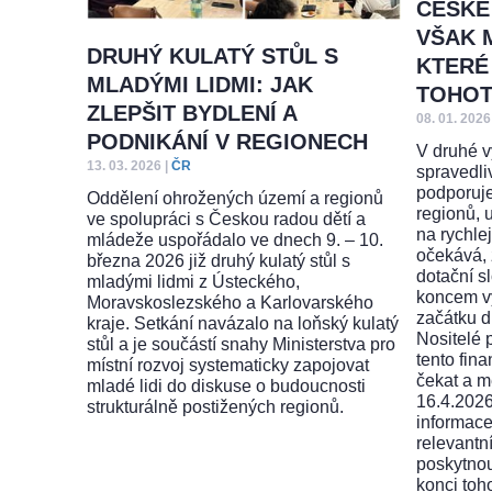
ČESKÉ
VŠAK 
DRUHÝ KULATÝ STŮL S
KTERÉ
MLADÝMI LIDMI: JAK
TOHOT
ZLEPŠIT BYDLENÍ A
08. 01. 2026
PODNIKÁNÍ V REGIONECH
V druhé v
13. 03. 2026
|
ČR
spravedli
podporuje
Oddělení ohrožených území a regionů
regionů, 
ve spolupráci s Českou radou dětí a
na rychle
mládeže uspořádalo ve dnech 9. – 10.
očekává,
března 2026 již druhý kulatý stůl s
dotační s
mladými lidmi z Ústeckého,
koncem v
Moravskoslezského a Karlovarského
začátku dr
kraje. Setkání navázalo na loňský kulatý
Nositelé p
stůl a je součástí snahy Ministerstva pro
tento fina
místní rozvoj systematicky zapojovat
čekat a m
mladé lidi do diskuse o budoucnosti
16.4.2026
strukturálně postižených regionů.
informace 
relevantn
poskytnou
konci toh